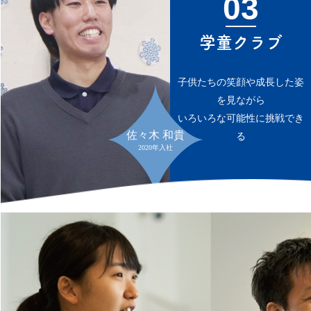
03
学童クラブ
子供たちの笑顔や成長した姿
を見ながら
いろいろな可能性に挑戦でき
佐々木 和貴
る
2020年入社