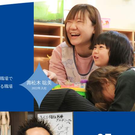
る職場で
壽松木 聡美
ける職場
2022年入社