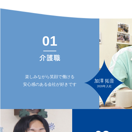
01
介護職
楽しみながら笑顔で働ける
加澤 拓音
安心感のある会社が好きです
2020年入社