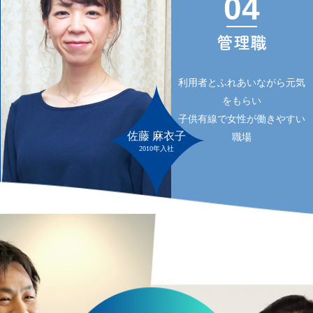
04
管理職
利用者とふれあいながら元気
をもらい
子供有線で女性が働きやすい
佐藤 麻衣子
職場
2010年入社